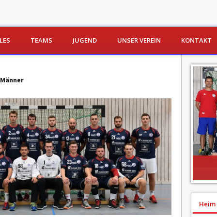
ingen
LES
TEAMS
JUGEND
UNSER VEREIN
KONTAKT
TEN
FRAUEN 1
WEIBLICHE E-JUGEND
SPIELBERICHTE F1
STAMMVEREIN TSG
ANFAHRT HAL
 Männer
CHTE
MÄNNER 1
SPIELBERICHTE MÄNNER
MÄNNLICHE A-JUGEND
PORTRAITS
SPIELBERICHTE M1
MVV FERIENCAMP
SPIELBERICHTE MA
MÄNNER 2
SPIELBERICHTE FRAUEN
MÄNNLICHE B-JUGEND
SPIELBERICHTE M2
FÖRDERVEREIN
SPIELBERICHTE MB
FAIRRÜCKT!
MÄNNER 3
SPIELBERICHTE JUGEND
MÄNNLICHE C-JUGEND
SPIELBERICHTE M3
ELTERNVERTRETER
SPIELBERICHTE MC
MÄNNLICHE D-JUGEND
TRAININGSZEITEN
SPIELBERICHTE MD
MÄNNLICHE E-JUGEND
DOWNLOADS
SPIELBERICHTE ME
MINIS & SUPERMINIS
SPIELBERICHTE MINIS
Heim