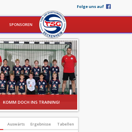
Folge uns auf
SPONSOREN
LE
KOMM DOCH INS TRAINING!
Auswärts
Ergebnisse
Tabellen