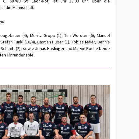
ße 6, 68789 St. Leon-Rot) ist um 18.00 Uhr. Über die
ich die Mannschaft.
en:
Neugebauer (4), Moritz Gropp (1), Tim Worster (6), Manuel
tefan Tunkl (10/4), Bastian Huber (1), Tobias Maier, Dennis
im Schmitt (2), sowie Jonas Haslinger und Marvin Roche beide
ten Hinrundenspiel