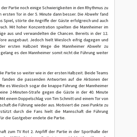
 der Partie noch einige Schwierigkeiten in den Rhythmus zu
 ersten Tor in der 5. Minute dann besser. Die Abwehr fand
s Spiel, störte die Angriffe der Gäste erfolgreich und auch
wach. Mit hoher Konzentration spielten die Mannheimer im
üge aus und verwandelten die Chancen. Bereits in der 12.
Tore ausgebaut. Jedoch hielt Wiesloch eifrig dagegen und
 der ersten Halbzeit Wege die Mannheimer Abwehr zu
t gelang es den Mannheimer somit nicht die Führung weiter
e Partie so weiter wie in der ersten Halbzeit. Beide Teams
nd fanden die passenden Antworten auf die Aktionen der
ffte es Wiesloch sogar die knappe Führung der Mannheimer
 eine 2-Minuten-Strafe gegen die Gäste in der 40. Minute
 Mit einem Doppelschlag von Tim Schmitt und einem Tor von
chaft die Führung wieder aus. Motiviert die zwei Punkte zu
stützt durch die Fans hielt die Mannschaft die Führung
für die Gastgeber endete die Partie.
ft zum TV Rot 2. Anpfiff der Partie in der Sporthalle der