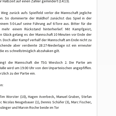
r Halbzeit auf einen Zähler gemindert (14:13).
Weg zurück aufs Spielfeld verlor die Mannschaft jegliche
on. So dominierte der Waldhof zunächst das Spiel in der
inem 5:0-Lauf seine Führung auf 6-Tore aus. Bitter für die
mehr einem Rückstand hinterherlief. Mit Kampfgeist,
n Glück gelang es der Mannschaft 10 Minuten vor Ende der
n. Doch aller Kampf verhalf der Mannschaft am Ende nicht zu
chende aber verdiente 28:27-Niederlage ist ein erneuter
die es schnellstmöglich abzuhaken gilt.
ngt die Mannschaft die TSG Wiesloch 2. Die Partie am
Halle wird um 19.00 Uhr von den Unparteiischen angepfiffen.
rzlich zu der Partie ein.
en:
 Tim Worster (10), Hagen Averbeck, Manuel Gruber, Stefan
rc Nicolas Neugebauer (1), Dennis Schäfer (3), Marc Fischer,
aslinger und Marvin Roche beide im Tor