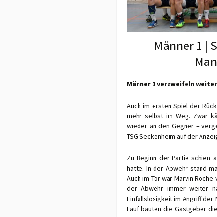
Männer 1 |
Man
Mä
nner 1 verzweifeln weiter
Auch im ersten Spiel der Rüc
mehr selbst im Weg. Zwar kä
wieder an den Gegner – vergeb
TSG Seckenheim auf der Anzeig
Zu Beginn der Partie schien 
hatte. In der Abwehr stand 
Auch im Tor war Marvin Roche v
der Abwehr immer weiter na
Einfallslosigkeit im Angriff de
Lauf bauten die Gastgeber die