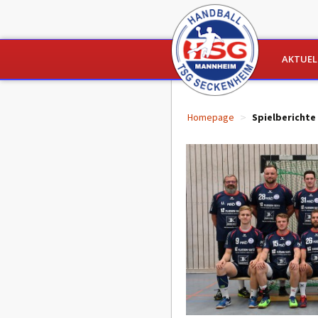
Zum Inhalt spr
AKTUEL
NEUIGKEI
>
Homepage
Spielberichte
SPIELBERI
TERMINE
HANDBALL