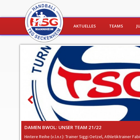
Zum Inhalt springen
AKTUELLES
TEAMS
J
NEUIGKEITEN
FRAUEN 1
WE
SPIELBERICHTE
MÄNNER 1
SPIELB
MÄ
TERMINE
MÄNNER 2
SPIELB
MÄ
HANDBALLFAIRRÜCKT!
MÄNNER 3
SPIELB
MÄ
MÄ
MÄ
Previous
MI
ENHEIM
DAMEN BWOL: UNSER TEAM 21/22
Hintere Reihe (v.l.n.r.): Trainer Siggi Oetzel, Athletiktrainer Fa