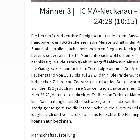
Männer 3 | HC MA-Neckarau 
24:29 (10:15)
Die Herren 1c setzen ihre Erfolgsserie fort. Mit dem Ausw
Handballer der TSG Seckenheim die Meisterschaft in der Kr
Zunächst sah alles nach einem lockeren Sieg aus. Nach gut
bereits souverän mit 7:14. Man fühlte sich wohl schon zu 
nachlässig. Die Zielstrebigkeit im Angriff fehlte nun ein we
die Gastgeber zu einfach zum Torerfolg kommen. Der Vor
Pausenstand von 10:15 bis auf 22:24 dahin. Die Partie wu
hektischer. Zahlreiche Zeitstrafen auf beiden Seiten ware
sich die HSG jedoch auf ihre Stärken und schaltete einen G
zum 22:28, darunter ein direkter Treffer von Torhüter Ma
klar. Nach anfänglichen Startschwierigkeiten in dieser Sai
stetig gesteigert und die letzten acht Spiele alle zum Teil
ist glücklich und sehr stolz über das Erreichte. Die Planun
können nun beginnen.
Mannschaftsaufstellung