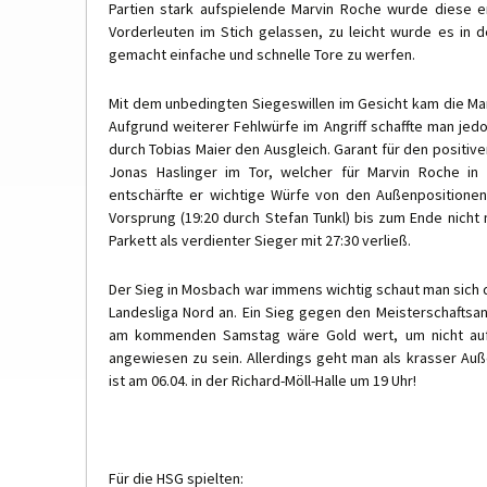
Partien stark aufspielende Marvin Roche wurde diese er
Vorderleuten im Stich gelassen, zu leicht wurde es in 
gemacht einfache und schnelle Tore zu werfen.
Mit dem unbedingten Siegeswillen im Gesicht kam die Man
Aufgrund weiterer Fehlwürfe im Angriff schaffte man jedoc
durch Tobias Maier den Ausgleich. Garant für den positiven
Jonas Haslinger im Tor, welcher für Marvin Roche in
entschärfte er wichtige Würfe von den Außenpositione
Vorsprung (19:20 durch Stefan Tunkl) bis zum Ende nich
Parkett als verdienter Sieger mit 27:30 verließ.
Der Sieg in Mosbach war immens wichtig schaut man sich d
Landesliga Nord an. Ein Sieg gegen den Meisterschaftsa
am kommenden Samstag wäre Gold wert, um nicht auf
angewiesen zu sein. Allerdings geht man als krasser Auße
ist am 06.04. in der Richard-Möll-Halle um 19 Uhr!
Für die HSG spielten: