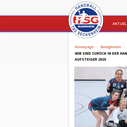
Zum Inhalt spr
AKTUEL
NEUIGKEI
>
>
Homepage
Neuigkeiten
SPIELBERI
WIR SIND ZURÜCK IN DER H
TERMINE
AUFSTEIGER 2020
HANDBALL